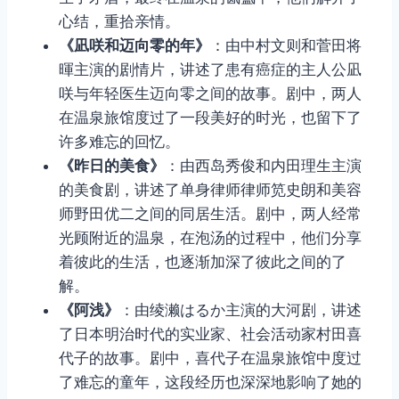
心结，重拾亲情。
《凪咲和迈向零的年》
：由中村文则和菅田将
暉主演的剧情片，讲述了患有癌症的主人公凪
咲与年轻医生迈向零之间的故事。剧中，两人
在温泉旅馆度过了一段美好的时光，也留下了
许多难忘的回忆。
《昨日的美食》
：由西岛秀俊和内田理生主演
的美食剧，讲述了单身律师律师笕史朗和美容
师野田优二之间的同居生活。剧中，两人经常
光顾附近的温泉，在泡汤的过程中，他们分享
着彼此的生活，也逐渐加深了彼此之间的了
解。
《阿浅》
：由绫濑はるか主演的大河剧，讲述
了日本明治时代的实业家、社会活动家村田喜
代子的故事。剧中，喜代子在温泉旅馆中度过
了难忘的童年，这段经历也深深地影响了她的