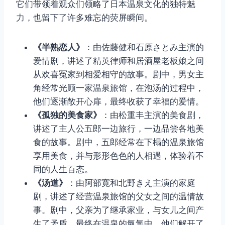
它们带领着观众们领略了日本温泉文化的独特魅
力，也留下了许多难忘的荧屏瞬间。
《半熟恋人》
：由佐藤健和石原さとみ主演的
爱情剧，讲述了精英律师和居酒屋老板娘之间
从欢喜冤家到相爱相守的故事。剧中，男女主
角经常光顾一家温泉旅馆，在泡汤的过程中，
他们逐渐敞开心扉，最终收获了幸福的爱情。
《孤独的美食家》
：由松重丰主演的美食剧，
讲述了主人公五郎一边旅行，一边品尝各地美
食的故事。剧中，五郎经常在下榻的温泉旅馆
享用美食，并与形形色色的人相遇，体验着不
同的人生百态。
《汤道》
：由阿部寛和北野きえ主演的家庭
剧，讲述了经营温泉旅馆的父女之间的温情故
事。剧中，父亲为了继承家业，与女儿之间产
生了矛盾，最终在温泉的氤氲中，他们解开了