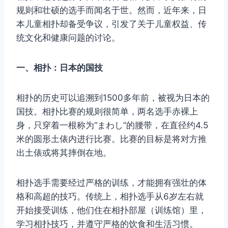
规则和壮硕的选手而闻名于世。然而，近年来，日
本儿童相扑却备受争议，引发了关于儿童权益、传
统文化和健康问题的讨论。
一、相扑：日本的国技
相扑的历史可以追溯到1500多年前，被视为日本的
国技。相扑比赛的规则很简单，两名选手赤裸上
身，只穿着一根称为“まわし”的腰带，在直径约4.5
米的圆形土俵内进行比赛。比赛的目标是将对方推
出土俵或将其摔倒在地。
相扑选手需要经过严格的训练，才能拥有强壮的体
格和高超的技巧。传统上，相扑选手从6岁左右就
开始接受训练，他们住在相扑部屋（训练馆）里，
学习相扑技巧，并遵守严格的饮食和生活习惯。