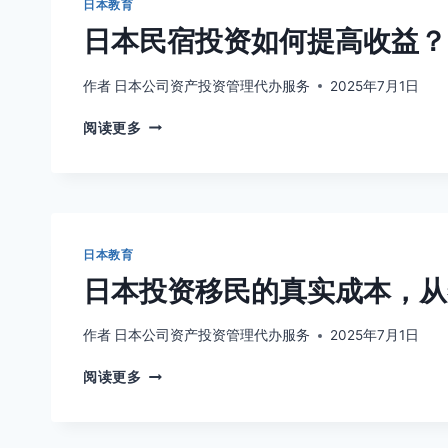
求
日本教育
何
解
日本民宿投资如何提高收益？
合
析
规
运
作者
日本公司资产投资管理代办服务
2025年7月1日
营？
日
避
阅读更多
本
免
民
空
宿
壳
投
公
资
司
如
的
日本教育
何
风
日本投资移民的真实成本，从
提
险
高
收
作者
日本公司资产投资管理代办服务
2025年7月1日
益？
日
高
阅读更多
本
端
投
市
资
场