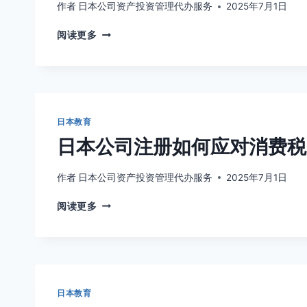
队？
作者
日本公司资产投资管理代办服务
2025年7月1日
最
日
低
阅读更多
本
人
经
员
营
配
管
置
理
与
签
招
日本教育
证
聘
日本公司注册如何应对消费税
的
策
行
略
业
作者
日本公司资产投资管理代办服务
2025年7月1日
案
日
例，
阅读更多
本
餐
公
饮
司
与
注
IT
册
创
如
业
日本教育
何
成