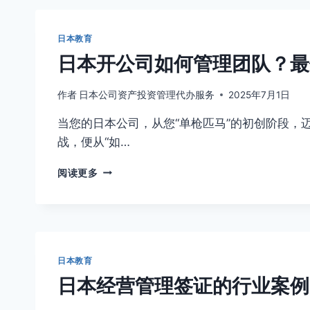
移
的
民
运
的
营
日本教育
真
策
日本开公司如何管理团队？最
实
略
成
本，
作者
日本公司资产投资管理代办服务
2025年7月1日
从
当您的日本公司，从您“单枪匹马”的初创阶段，迈
签
证
战，便从“如…
到
永
日
阅读更多
居
本
全
开
预
公
算
司
如
何
日本教育
管
日本经营管理签证的行业案例
理
团