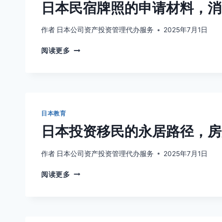
日本民宿牌照的申请材料，消
应
功
对
故
消
事
作者
日本公司资产投资管理代办服务
2025年7月1日
费
日
税？
阅读更多
本
减
民
免
宿
政
牌
策
照
的
的
适
日本教育
申
用
日本投资移民的永居路径，房
请
条
材
件
料，
作者
日本公司资产投资管理代办服务
2025年7月1日
消
日
防
阅读更多
本
与
投
卫
资
生
移
合