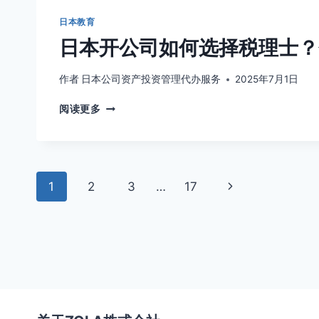
民
规
的
要
日本教育
永
点
日本开公司如何选择税理士？
居
路
径，
作者
日本公司资产投资管理代办服务
2025年7月1日
房
日
产
阅读更多
本
投
开
资
公
能
司
否
页
如
加
下
1
2
3
…
17
何
速？
面
选
一
择
页
导
税
理
航
士？
会
计
做