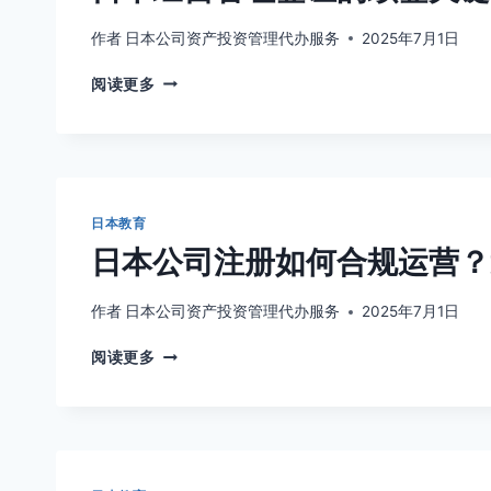
作者
日本公司资产投资管理代办服务
2025年7月1日
日
阅读更多
本
经
营
管
理
签
日本教育
证
日本公司注册如何合规运营？
的
续
签
作者
日本公司资产投资管理代办服务
2025年7月1日
关
日
键，
阅读更多
本
公
公
司
司
盈
注
利
册
要
如