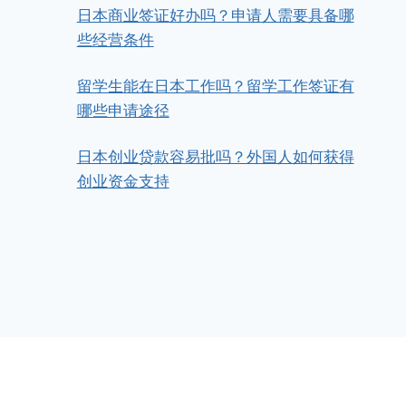
日本商业签证好办吗？申请人需要具备哪
些经营条件
日本投资移民的房产选择，东京还
是大阪更具潜力？
留学生能在日本工作吗？留学工作签证有
哪些申请途径
作者
日本公司资产投资管理代办服务
2025年6月20日
日本创业贷款容易批吗？外国人如何获得
创业资金支持