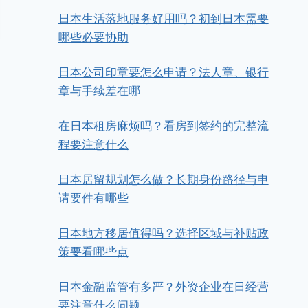
日本生活落地服务好用吗？初到日本需要
哪些必要协助
日本公司印章要怎么申请？法人章、银行
章与手续差在哪
在日本租房麻烦吗？看房到签约的完整流
程要注意什么
日本居留规划怎么做？长期身份路径与申
请要件有哪些
日本地方移居值得吗？选择区域与补贴政
策要看哪些点
日本公司注册的法律效力，印章证
日本金融监管有多严？外资企业在日经营
明的申请与使用
要注意什么问题