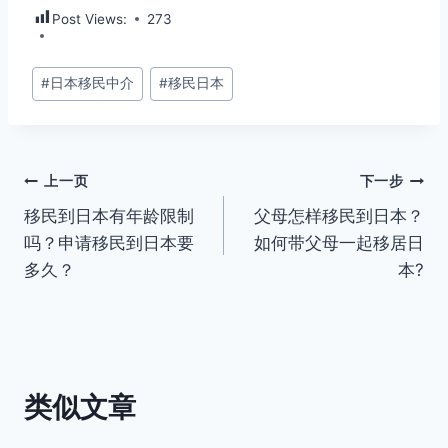
Post Views:
273
文
#
日本移民中介
#
移民日本
章
标
签：
文
上一页
下一步
移民到日本有年龄限制
父母怎样移民到日本？
章
吗？申请移民到日本要
如何带父母一起移居日
导
多久？
本?
航
类似文章