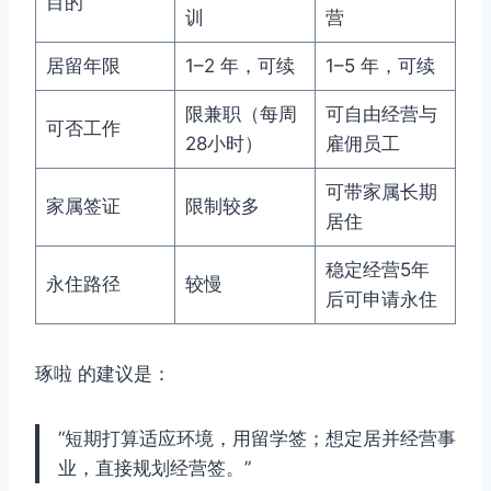
目的
训
营
居留年限
1–2 年，可续
1–5 年，可续
限兼职（每周
可自由经营与
可否工作
28小时）
雇佣员工
可带家属长期
家属签证
限制较多
居住
稳定经营5年
永住路径
较慢
后可申请永住
琢啦 的建议是：
“短期打算适应环境，用留学签；想定居并经营事
业，直接规划经营签。”