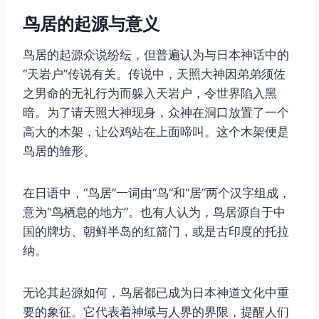
鸟居的起源与意义
鸟居的起源众说纷纭，但普遍认为与日本神话中的
“天岩户”传说有关。传说中，天照大神因弟弟须佐
之男命的无礼行为而躲入天岩户，令世界陷入黑
暗。为了请天照大神现身，众神在洞口放置了一个
高大的木架，让公鸡站在上面啼叫。这个木架便是
鸟居的雏形。
在日语中，“鸟居”一词由“鸟”和“居”两个汉字组成，
意为“鸟栖息的地方”。也有人认为，鸟居源自于中
国的牌坊、朝鲜半岛的红箭门，或是古印度的托拉
纳。
无论其起源如何，鸟居都已成为日本神道文化中重
要的象征。它代表着神域与人界的界限，提醒人们