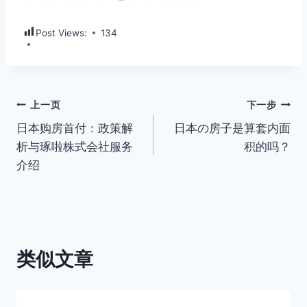
Post Views:
134
文
上一页
下一步
日本购房首付：政策解
日本の房子是算套内面
章
析与琢啦株式会社服务
积的吗？
导
介绍
航
类似文章