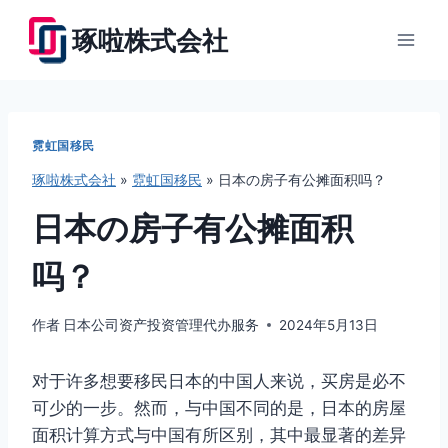
跳
琢啦株式会社
到
内
容
霓虹国移民
琢啦株式会社
»
霓虹国移民
»
日本の房子有公摊面积吗？
日本の房子有公摊面积
吗？
作者
日本公司资产投资管理代办服务
2024年5月13日
对于许多想要移民日本的中国人来说，买房是必不
可少的一步。然而，与中国不同的是，日本的房屋
面积计算方式与中国有所区别，其中最显著的差异