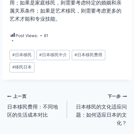
用；如果是家庭移民，则需要考虑特定的婚姻和亲
属关系条件；如果是艺术移民，则需要考虑更多的
艺术才能和专业技能。
Post Views:
61
文
#
日本移民
#
日本移民中介
#
日本移民费用
章
#
移民日本
标
签：
文
上一页
下一步
日本移民费用：不同地
日本移民的文化适应问
章
区的生活成本对比
题：如何适应日本的文
导
化？