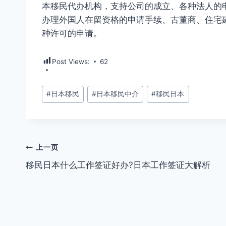
本移民代办机构，支持公司的成立、各种法人的
办理外国人在留资格的申请手续、古董商、住宅
种许可的申请。
Post Views:
62
文
#
日本移民
#
日本移民中介
#
移民日本
章
标
签：
文
上一页
移民日本什么工作签证好办?日本工作签证大解析
章
导
航