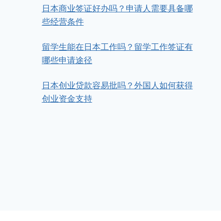
日本商业签证好办吗？申请人需要具备哪
些经营条件
留学生能在日本工作吗？留学工作签证有
如何申请日本移民？怎么样才可以
哪些申请途径
移民去日本?
日本创业贷款容易批吗？外国人如何获得
作者
日本公司资产投资管理代办服务
2023年3月8日
创业资金支持